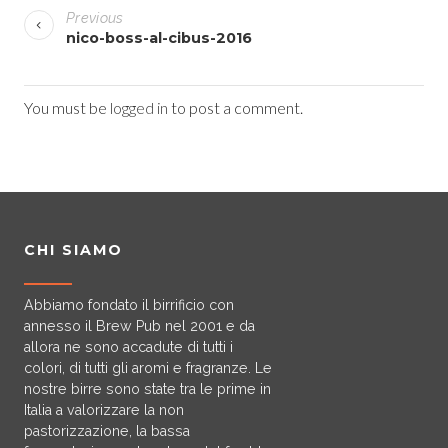
Previous
o
nico-boss-al-cibus-2016
s
t
You must be
logged in
to post a comment.
n
a
v
CHI SIAMO
i
Abbiamo fondato il birrificio con
g
annesso il Brew Pub nel 2001 e da
allora ne sono accadute di tutti i
a
colori, di tutti gli aromi e fragranze. Le
nostre birre sono state tra le prime in
t
Italia a valorizzare la non
pastorizzazione, la bassa
i