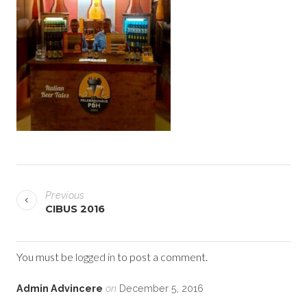
P
Previous
o
CIBUS 2016
s
t
You must be
logged in
to post a comment.
n
Admin Advincere
on
December 5, 2016