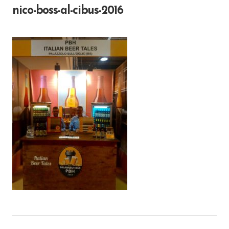
a
nico-boss-al-cibus-2016
v
i
g
a
t
i
o
n
P