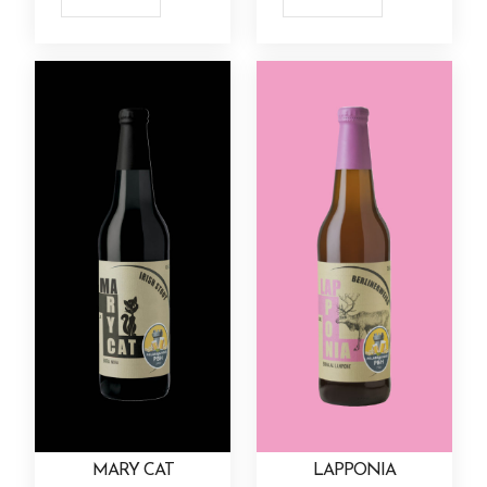
e
e
t
t
r
r
i
i
€
0
s
s
i
i
e
e
a
a
€
t
t
.
.
s
s
d
d
o
o
L
L
c
c
i
i
p
p
e
e
e
e
p
p
r
r
o
o
l
l
r
r
o
o
p
p
t
t
e
e
d
d
z
z
e
e
z
z
o
o
i
i
n
n
z
z
t
t
o
o
e
e
o
o
t
t
n
n
l
l
:
:
o
o
i
i
l
l
d
d
h
h
p
p
a
a
a
a
a
a
o
o
p
p
4
4
p
p
s
s
a
a
,
,
i
i
s
s
g
g
7
4
ù
ù
o
o
i
i
0
0
v
v
n
n
n
n
€
€
MARY CAT
LAPPONIA
a
a
o
o
a
a
a
a