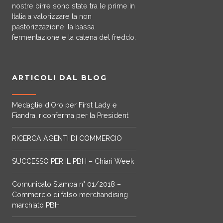
l
l
:
:
nostre birre sono state tra le prime in
o
o
i
i
l
l
d
d
Italia a valorizzare la non
h
h
p
p
a
a
a
a
pastorizzazione, la bassa
a
a
o
o
p
p
fermentazione e la catena del freddo.
4
4
p
p
s
s
a
a
,
,
i
i
s
s
g
g
4
7
ù
ù
o
o
i
i
0
0
ARTICOLI DAL BLOG
v
v
n
n
n
n
€
€
a
a
o
o
a
a
a
a
r
r
Medaglie d’Oro per First Lady e
e
e
d
d
7
7
Fiandra, riconferma per la President
i
i
s
s
e
e
,
,
a
a
s
s
l
l
4
7
RICERCA AGENTI DI COMMERCIO
n
n
e
e
p
p
0
0
t
t
r
r
r
r
€
€
SUCCESSO PER IL PBH – Chiari Week
i
i
e
e
o
o
.
.
s
s
d
d
Comunicato Stampa n° 01/2018 –
L
L
c
c
o
o
Commercio di falso merchandising
e
e
e
e
t
t
marchiato PBH
o
o
l
l
t
t