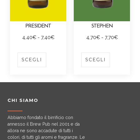
a
a
,
,
i
i
s
s
g
g
4
5
ù
ù
o
o
i
i
0
0
v
v
n
n
n
n
€
€
PRESIDENT
STEPHEN
a
a
o
o
a
a
a
a
r
r
e
e
F
F
4,40
€
-
7,40
€
4,70
€
-
7,70
€
d
d
7
7
i
i
s
s
a
a
e
e
,
,
Q
Q
a
a
s
s
s
s
l
l
4
5
u
u
n
n
e
e
c
c
SCEGLI
SCEGLI
p
p
0
0
e
e
t
t
r
r
i
i
r
r
€
€
s
s
i
i
e
e
a
a
o
o
t
t
.
.
s
s
d
d
d
d
o
o
L
L
c
c
i
i
o
o
p
p
e
e
e
e
p
p
t
t
CHI SIAMO
r
r
o
o
l
l
r
r
t
t
o
o
p
p
t
t
e
e
o
o
d
d
z
z
Abbiamo fondato il birrificio con
e
e
z
z
o
o
annesso il Brew Pub nel 2001 e da
i
i
n
n
z
z
t
t
allora ne sono accadute di tutti i
o
o
e
e
o
o
colori, di tutti gli aromi e fragranze. Le
t
t
n
n