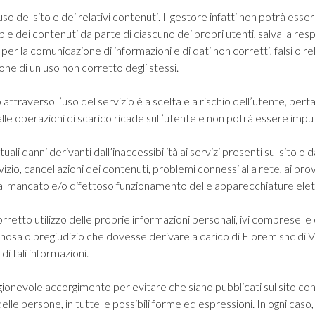
o del sito e dei relativi contenuti. Il gestore infatti non potrà ess
 e dei contenuti da parte di ciascuno dei propri utenti, salva la resp
 per la comunicazione di informazioni e di dati non corretti, falsi o re
ne di un uso non corretto degli stessi.
attraverso l’uso del servizio è a scelta e a rischio dell’utente, pert
alle operazioni di scarico ricade sull’utente e non potrà essere impu
ali danni derivanti dall’inaccessibilità ai servizi presenti sul sito o d
rvizio, cancellazioni dei contenuti, problemi connessi alla rete, ai pr
ti, al mancato e/o difettoso funzionamento delle apparecchiature ele
orretto utilizzo delle proprie informazioni personali, ivi comprese 
nnosa o pregiudizio che dovesse derivare a carico di
Florem snc di Vi
i tali informazioni.
gionevole accorgimento per evitare che siano pubblicati sul sito co
 delle persone, in tutte le possibili forme ed espressioni. In ogni caso,