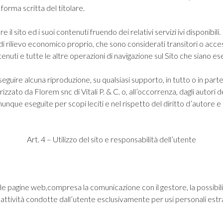
forma scritta del titolare.
il sito ed i suoi contenuti fruendo dei relativi servizi ivi disponibili
i di rilievo economico proprio, che sono considerati transitori o acc
ntenuti e tutte le altre operazioni di navigazione sul Sito che siano 
guire alcuna riproduzione, su qualsiasi supporto, in tutto o in parte 
orizzato da
Florem snc di Vitali P. & C.
o, all’occorrenza, dagli autori d
e eseguite per scopi leciti e nel rispetto del diritto d’autore e degli
Art. 4 – Utilizzo del sito e responsabilità dell’utente
delle pagine web,compresa la comunicazione con il gestore, la possibili
o attività condotte dall’utente esclusivamente per usi personali estr