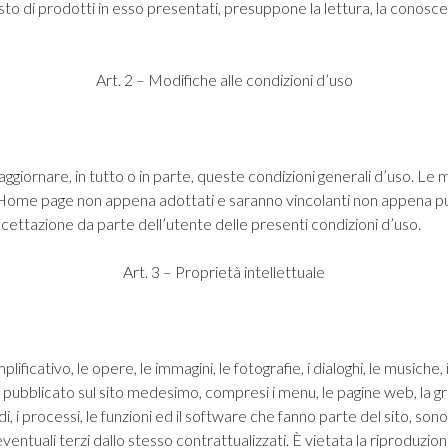
uisto di prodotti in esso presentati, presuppone la lettura, la conos
Art. 2 – Modifiche alle condizioni d’uso
giornare, in tutto o in parte, queste condizioni generali d’uso. Le m
lla Home page non appena adottati e saranno vincolanti non appena pu
ccettazione da parte dell’utente delle presenti condizioni d’uso.
Art. 3 – Proprietà intellettuale
plificativo, le opere, le immagini, le fotografie, i dialoghi, le musiche, i
 pubblicato sul sito medesimo, compresi i menu, le pagine web, la grafic
todi, i processi, le funzioni ed il software che fanno parte del sito, son
eventuali terzi dallo stesso contrattualizzati. È vietata la riproduzione