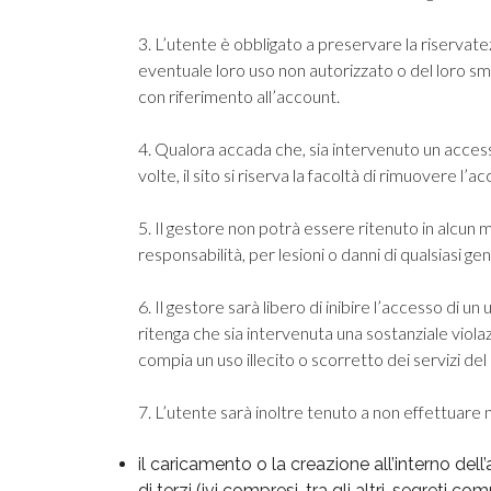
3. L’utente è obbligato a preservare la riservate
eventuale loro uso non autorizzato o del loro s
con riferimento all’account.
4. Qualora accada che, sia intervenuto un access
volte, il sito si riserva la facoltà di rimuovere 
5. Il gestore non potrà essere ritenuto in alcun 
responsabilità, per lesioni o danni di qualsiasi gen
6. Il gestore sarà libero di inibire l’accesso di u
ritenga che sia intervenuta una sostanziale viola
compia un uso illecito o scorretto dei servizi del 
7. L’utente sarà inoltre tenuto a non effettuare
il caricamento o la creazione all’interno dell
di terzi (ivi compresi, tra gli altri, segreti co