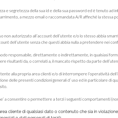
zza e segretezza della sua id e della sua password ed è tenuto ad in
marrimento, a mezzo email o raccomandata A/R affinché la stessa po
o non autorizzato all’account dell’utente e/o lo stesso abbia smarri
l’account dell’utente senza che questi abbia nulla a pretendere nei con
modo responsabile, direttamente o indirettamente, in qualsiasi forma 
ere risultanti da, o correlati a, il mancato rispetto da parte dell’uten
n utente alla propria area clienti e/o di interrompere l’operatività de
zione delle presenti condizioni generali d’ uso ed in particolare di 
sito.
 ne’ a consentire o permettere a terzi i seguenti comportamenti (no
’area cliente di qualsiasi dato o contenuto che sia in violazion
mmerciali o dati personali di terzi);