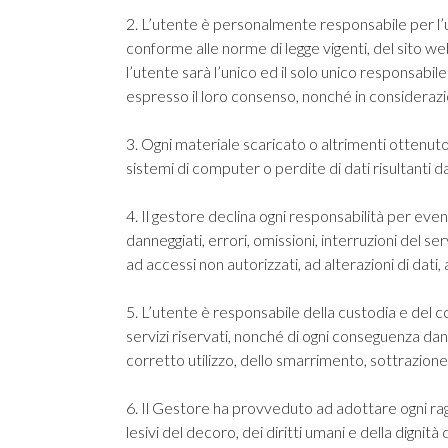
2. L’utente è personalmente responsabile per l’us
conforme alle norme di legge vigenti, del sito web
l’utente sarà l’unico ed il solo unico responsabile
espresso il loro consenso, nonché in considerazio
3. Ogni materiale scaricato o altrimenti ottenuto 
sistemi di computer o perdite di dati risultanti d
4. Il gestore declina ogni responsabilità per eventu
danneggiati, errori, omissioni, interruzioni del se
ad accessi non autorizzati, ad alterazioni di da
5. L’utente è responsabile della custodia e del c
servizi riservati, nonché di ogni conseguenza da
corretto utilizzo, dello smarrimento, sottrazione d
6. Il Gestore ha provveduto ad adottare ogni ra
lesivi del decoro, dei diritti umani e della dignità