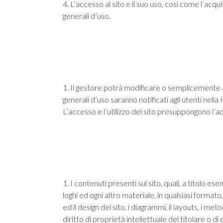
4. L’accesso al sito e il suo uso, così come l’acq
generali d’uso.
1. Il gestore potrà modificare o semplicemente ag
generali d’uso saranno notificati agli utenti ne
L’accesso e l’utilizzo del sito presuppongono l’a
1. I contenuti presenti sul sito, quali, a titolo esem
loghi ed ogni altro materiale, in qualsiasi formato,
ed il design del sito, i diagrammi, il layouts, i me
diritto di proprietà intellettuale del titolare o di 