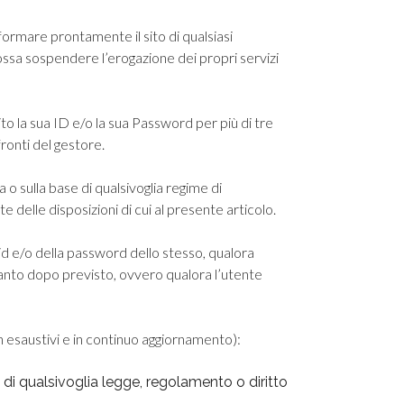
formare prontamente il sito di qualsiasi
ssa sospendere l’erogazione dei propri servizi
to la sua ID e/o la sua Password per più di tre
fronti del gestore.
o sulla base di qualsivoglia regime di
te delle disposizioni di cui al presente articolo.
ll’id e/o della password dello stesso, qualora
quanto dopo previsto, ovvero qualora l’utente
n esaustivi e in continuo aggiornamento):
e di qualsivoglia legge, regolamento o diritto