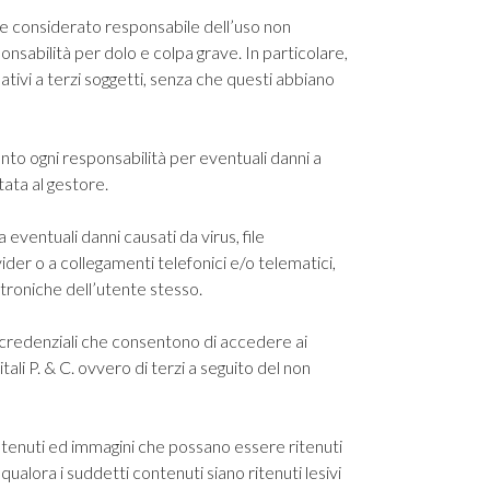
ere considerato responsabile dell’uso non
onsabilità per dolo e colpa grave. In particolare,
lativi a terzi soggetti, senza che questi abbiano
anto ogni responsabilità per eventuali danni a
tata al gestore.
a eventuali danni causati da virus, file
ovider o a collegamenti telefonici e/o telematici,
ttroniche dell’utente stesso.
le credenziali che consentono di accedere ai
tali P. & C.
ovvero di terzi a seguito del non
ntenuti ed immagini che possano essere ritenuti
 qualora i suddetti contenuti siano ritenuti lesivi