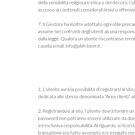
della sensibilità religiosa o etica o del decoro, 
accesso ai contenuti considerati lesivi o offensi
7. Il Gestore ha inoltre adottato ogni utile prec
assume nei confronti degli utenti alcuna respons
dalla legge. Qualora un utente riscontrasse error
casella email:
info@pbh-beer.it
.
1. L’utente avrà la possibilità di registrarsi al s
dedicata allo stesso denominata “
Area clienti
” a
2. Registrandosi al sito, l’utente dovrà fornire u
password non potranno essere utilizzate da due 
ed esclusiva responsabilità. Al riguardo, si ricor
transazione e/o fatto avvenuto e/o eseguito media