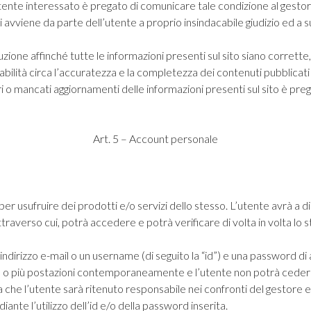
l’utente interessato è pregato di comunicare tale condizione al gesto
vi avviene da parte dell’utente a proprio insindacabile giudizio ed a 
auzione affinché tutte le informazioni presenti sul sito siano corrett
abilità circa l’accuratezza e la completezza dei contenuti pubblicat
i o mancati aggiornamenti delle informazioni presenti sul sito è preg
Art. 5 – Account personale
ito per usufruire dei prodotti e/o servizi dello stesso. L’utente avrà 
ttraverso cui, potrà accedere e potrà verificare di volta in volta lo sta
n indirizzo e-mail o un username (di seguito la “id”) e una password di
o più postazioni contemporaneamente e l’utente non potrà cederle o 
da che l’utente sarà ritenuto responsabile nei confronti del gestore e 
nte l’utilizzo dell’id e/o della password inserita.