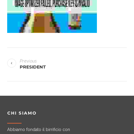
g
a
t
i
P
o
Previous
o
PRESIDENT
n
s
t
n
a
CHI SIAMO
v
Abbiamo fondato il birrificio con