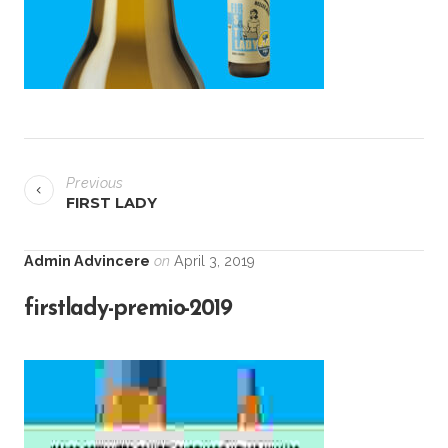
P
Previous
o
FIRST LADY
s
Admin Advincere
on
April 3, 2019
t
firstlady-premio-2019
n
a
v
i