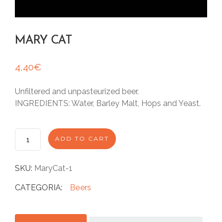
MARY CAT
4,40
€
Unfiltered and unpasteurized beer.
INGREDIENTS: Water, Barley Malt, Hops and Yeast.
M
ADD TO CART
A
R
Y
SKU:
MaryCat-1
C
A
CATEGORIA:
Beers
T
q
u