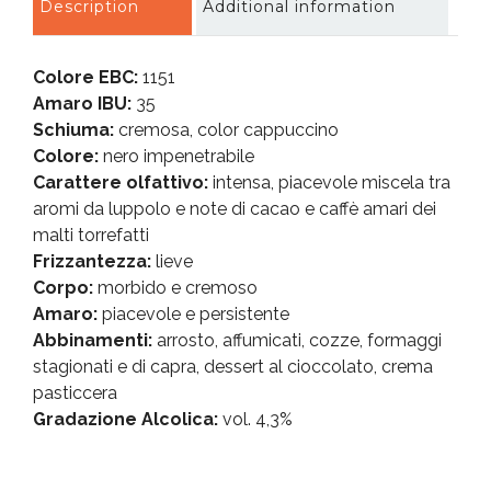
Description
Additional information
a
n
t
Colore EBC:
1151
i
Amaro IBU:
35
t
y
Schiuma:
cremosa, color cappuccino
Colore:
nero impenetrabile
Carattere olfattivo:
intensa, piacevole miscela tra
aromi da luppolo e note di cacao e caffè amari dei
malti torrefatti
Frizzantezza:
lieve
Corpo:
morbido e cremoso
Amaro:
piacevole e persistente
Abbinamenti:
arrosto, affumicati, cozze, formaggi
stagionati e di capra, dessert al cioccolato, crema
pasticcera
Gradazione Alcolica:
vol. 4,3%