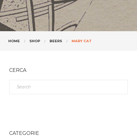
HOME
SHOP
BEERS
MARY CAT
CERCA
S
e
a
r
c
h
CATEGORIE