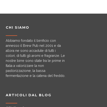
e
e
t
t
o
o
h
h
p
p
a
a
t
t
s
s
i
i
m
m
CHI SIAMO
o
o
u
u
n
n
l
l
Abbiamo fondato il birrificio con
s
s
t
t
annesso il Brew Pub nel 2001 e da
m
m
i
i
allora ne sono accadute di tutti i
a
a
p
p
colori, di tutti gli aromi e fragranze. Le
y
y
nostre birre sono state tra le prime in
l
l
b
b
Italia a valorizzare la non
e
e
pastorizzazione, la bassa
e
e
v
v
fermentazione e la catena del freddo.
c
c
a
a
h
h
r
r
o
o
i
i
s
s
ARTICOLI DAL BLOG
a
a
e
e
n
n
n
n
t
t