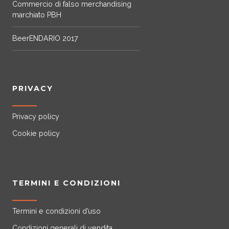
Commercio di falso merchandising
o
marchiato PBH
n
i
BeerENDARIO 2017
p
o
s
s
PRIVACY
o
n
Privacy policy
o
e
Cookie policy
s
s
e
r
TERMINI E CONDIZIONI
e
s
Termini e condizioni d’uso
c
Condizioni generali di vendita