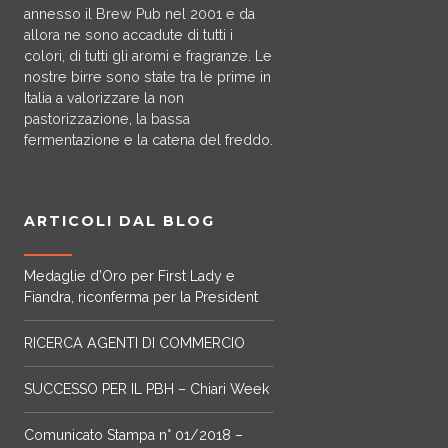
a
annesso il Brew Pub nel 2001 e da
4
p
allora ne sono accadute di tutti i
,
colori, di tutti gli aromi e fragranze. Le
i
7
nostre birre sono state tra le prime in
ù
0
Italia a valorizzare la non
v
€
pastorizzazione, la bassa
a
fermentazione e la catena del freddo.
a
r
7
i
,
a
7
ARTICOLI DAL BLOG
n
0
t
€
i
Medaglie d’Oro per First Lady e
Fiandra, riconferma per la President
.
L
RICERCA AGENTI DI COMMERCIO
e
o
SUCCESSO PER IL PBH – Chiari Week
p
z
Comunicato Stampa n° 01/2018 –
i