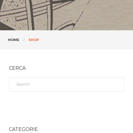
HOME
SHOP
CERCA
S
e
a
r
c
h
CATEGORIE