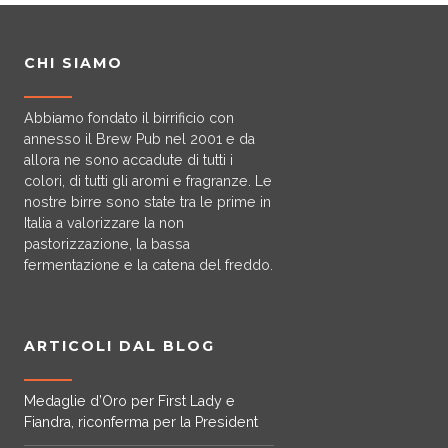
g
a
CHI SIAMO
z
Abbiamo fondato il birrificio con
i
annesso il Brew Pub nel 2001 e da
allora ne sono accadute di tutti i
o
colori, di tutti gli aromi e fragranze. Le
nostre birre sono state tra le prime in
n
Italia a valorizzare la non
pastorizzazione, la bassa
e
fermentazione e la catena del freddo.
a
r
ARTICOLI DAL BLOG
t
Medaglie d’Oro per First Lady e
Fiandra, riconferma per la President
i