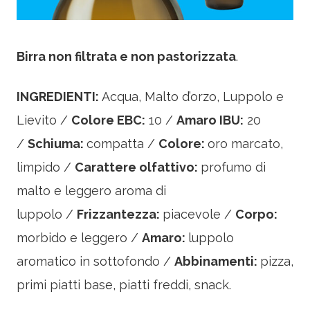
Birra non filtrata e non pastorizzata
.
INGREDIENTI:
Acqua, Malto d’orzo, Luppolo e
Lievito /
Colore EBC:
10 /
Amaro IBU:
20
/
Schiuma:
compatta /
Colore:
oro marcato,
limpido /
Carattere olfattivo:
profumo di
malto e leggero aroma di
luppolo /
Frizzantezza:
piacevole /
Corpo:
morbido e leggero /
Amaro:
luppolo
aromatico in sottofondo /
Abbinamenti:
pizza,
primi piatti base, piatti freddi, snack.