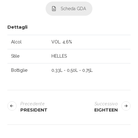
Scheda GDA
Dettagli
Alcol
VOL. 4,6%
Stile
HELLES
Bottiglie
0,33L - 0,50L - 0,75L
N
Precedente
Successivo
a
PRESIDENT
EIGHTEEN
v
i