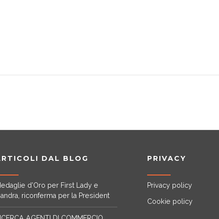
ARTICOLI DAL BLOG
PRIVACY
edaglie d’Oro per First Lady e
Privacy policy
iandra, riconferma per la President
Cookie policy
ICERCA AGENTI DI COMMERCIO