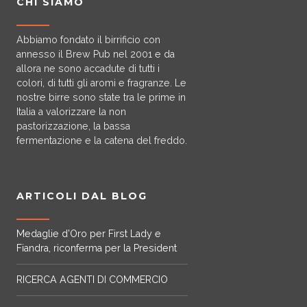
a
CHI SIAMO
z
Abbiamo fondato il birrificio con
i
annesso il Brew Pub nel 2001 e da
allora ne sono accadute di tutti i
o
colori, di tutti gli aromi e fragranze. Le
nostre birre sono state tra le prime in
n
Italia a valorizzare la non
pastorizzazione, la bassa
e
fermentazione e la catena del freddo.
a
r
ARTICOLI DAL BLOG
t
Medaglie d’Oro per First Lady e
Fiandra, riconferma per la President
i
c
RICERCA AGENTI DI COMMERCIO