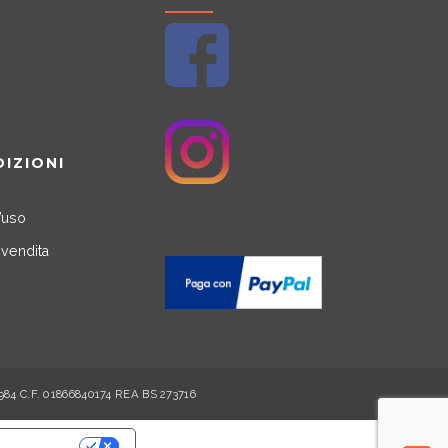
DIZIONI
’uso
 vendita
30984 C.F. 01866840174 REA BS 273716
PRIVACY