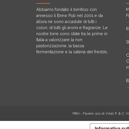
a
Abbiamo fondato il birrificio con
M
annesso il Brew Pub nel 2001 e da
F
z
allora ne sono accadute di tutti i
colori, di tutti gli aromi e fragranze. Le
R
i
nostre birre sono state tra le prime in
Italia a valorizzare la non
o
S
pastorizzazione, la bassa
fermentazione e la catena del freddo.
n
C
C
e
m
a
B
r
t
i
PBH - Florem snc di Vitali P. & C. 
c
Informativa sul