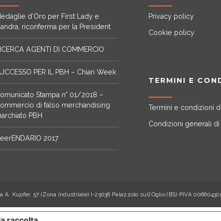
edaglie d’Oro per First Lady e
Privacy policy
iandra, riconferma per la President
Cookie policy
ICERCA AGENTI DI COMMERCIO
UCCESSO PER IL PBH – Chiari Week
TERMINI E CON
omunicato Stampa n° 01/2018 –
ommercio di falso merchandising
Termini e condizioni d
archiato PBH
Condizioni generali di
eerENDARIO 2017
Via A. Kupfer, 57 (Zona Industriale) I-25036 Palazzolo sull’Oglio (BS) PIVA 006604
la raccolta
LE TUE PREFERENZE RELATIVE ALLA 