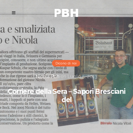
Dicono di noi
Nicola Pbh
on
Luglio 5, 2013
Corriere della Sera – Sapori Bresciani
del