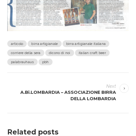
articolo
birra artigianale
birra artigianale italiana
corriere della sera
dicono di noi
italian craft beer
palabrauhaus
pbh
N
Next
a
A.Bi.LOMBARDIA – ASSOCIAZIONE BIRRA
DELLA LOMBARDIA
v
i
g
Related posts