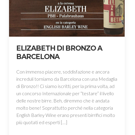
ELIZABETH DI BRONZO A
BARCELONA
Con immenso piacere, soddisfazione e ancora
increduli torniamo da Barcelona con una Medaglia
di Bronzo!! Ci siamo iscritti, per la prima volta, ad
un concorso Internazionale per “testare” il livello
delle nostre birre. Beh, diremmo che è andata
molto bene! Soprattutto perché nella categoria
English Barley Wine erano presenti birrifici molto
più quotati ed esperti […]