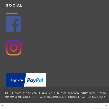
SOCIAL
PBH - Florem snc di Vitali P. & C. Via A. Kupfer, 57 (Zona Industriale) I-25036
Palazzolo sull’Oglio (BS) PIVA 00660430984 C.F. 01866840174 REA BS 273716