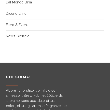
Dal Mondo Birra
Dicono di noi
Fiere & Eventi
News Birrificio
CHI SIAMO
Abbiamo fondato il birrificio con
annesso il Brew Pub nel 2001 e da
allora ne sono accadute di tutti i
colori, di tutti gli aromi e fragranze. Le