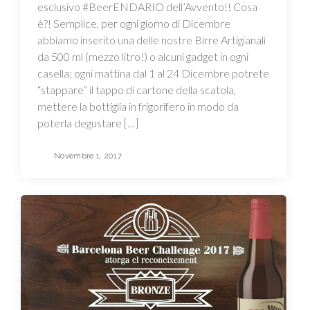
esclusivo #BeerENDARIO dell’Avvento!! Cosa
è?! Semplice, per ogni giorno di Dicembre
abbiamo inserito una delle nostre Birre Artigianali
da 500 ml (mezzo litro!) o alcuni gadget in ogni
casella; ogni mattina dal 1 al 24 Dicembre potrete
“stappare” il tappo di cartone della scatola,
mettere la bottiglia in frigorifero in modo da
poterla degustare […]
Novembre 1, 2017