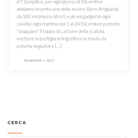
è?! Semplice, per ogni giorno di Dicembre
abbiamo inserito una delle nostre Birre Artigianali
da 500 ml (mezzo litro!) o alcuni gadget in ogni
casella; ogni mattina dal 1 al 24 Dicembre potrete
“stappare” il tappo di cartone della scatola,
mettere la bottiglia in frigorifero in modo da
poterla degustare […]
Novembre 1, 2017
CERCA