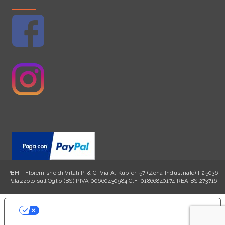
PBH - Florem snc di Vitali P. & C. Via A. Kupfer, 57 (Zona Industriale) I-25036
Palazzolo sull’Oglio (BS) PIVA 00660430984 C.F. 01866840174 REA BS 273716
LE TUE PREFERENZE RELATIVE ALLA
PRIVACY