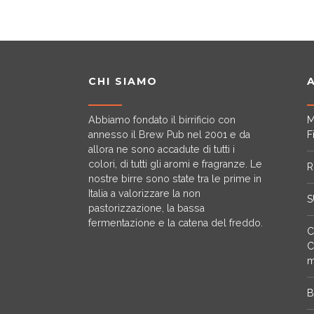
CHI SIAMO
Abbiamo fondato il birrificio con
M
annesso il Brew Pub nel 2001 e da
F
allora ne sono accadute di tutti i
colori, di tutti gli aromi e fragranze. Le
R
nostre birre sono state tra le prime in
Italia a valorizzare la non
S
pastorizzazione, la bassa
fermentazione e la catena del freddo.
C
C
m
B