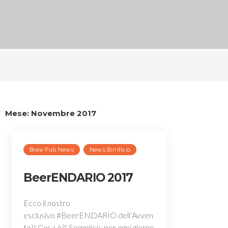
Mese:
Novembre 2017
Brew Pub News
News Birrificio
BeerENDARIO 2017
Ecco il nostro
esclusivo #BeerENDARIO dell’Avven
to!! Cosa è?! Semplice, per ogni giorno