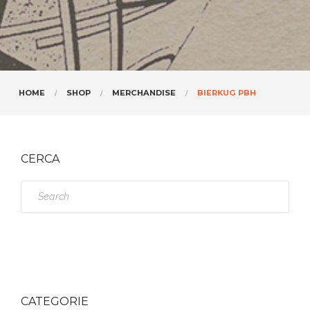
HOME
SHOP
MERCHANDISE
BIERKUG PBH
CERCA
S
e
a
r
c
h
CATEGORIE