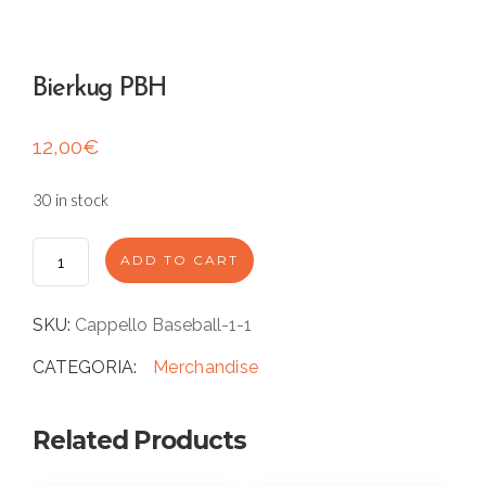
Bierkug PBH
12,00
€
30 in stock
B
ADD TO CART
i
e
r
SKU:
Cappello Baseball-1-1
k
u
CATEGORIA:
Merchandise
g
P
B
Related Products
H
q