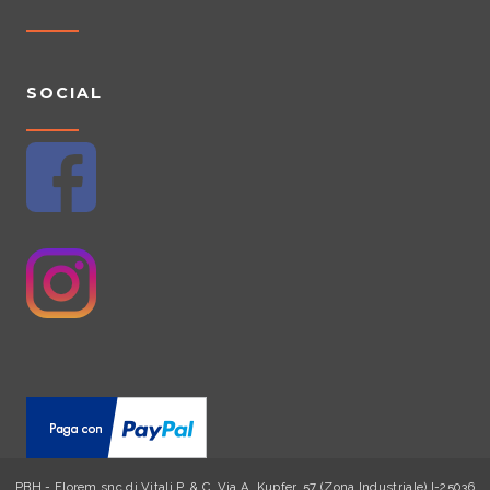
SOCIAL
PBH - Florem snc di Vitali P. & C. Via A. Kupfer, 57 (Zona Industriale) I-25036