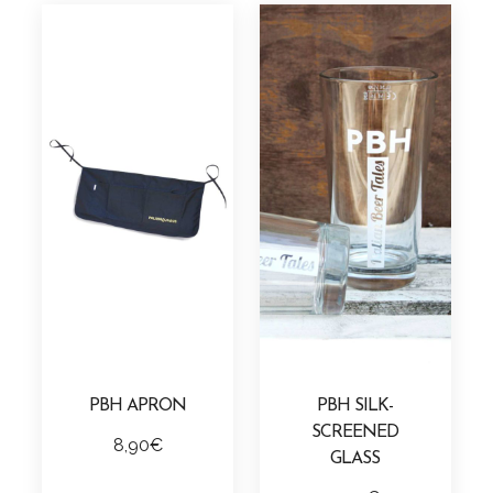
u
a
n
t
i
t
y
PBH APRON
PBH SILK-
SCREENED
8,90
€
GLASS